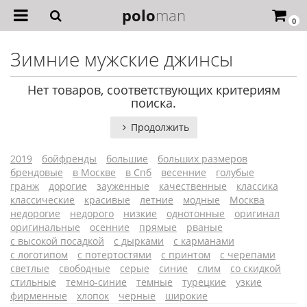
polo
man
0
Зимние мужские джинсы
Нет товаров, соответствующих критериям
поиска.
Продолжить
2019
бойфренды
большие
больших размеров
брендовые
в Москве
в Спб
весенние
голубые
гранж
дорогие
зауженные
качественные
классика
классические
красивые
летние
модные
Москва
недорогие
недорого
низкие
однотонные
оригинал
оригинальные
осенние
прямые
рваные
с высокой посадкой
с дырками
с карманами
с логотипом
с потертостями
с принтом
с черепами
светлые
свободные
серые
синие
слим
со скидкой
стильные
темно-синие
темные
турецкие
узкие
фирменные
хлопок
черные
широкие