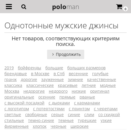
polo
man
0
Однотонные мужские джинсы
Нет товаров, соответствующих критериям
поиска.
Продолжить
2019
бойфренды
большие
больших размеров
брендовые
в Москве
в Спб
весенние
голубые
гранж
дорогие
зауженные
зимние
качественные
классика
классические
красивые
летние
модные
Москва
недорогие
недорого
низкие
оригинал
оригинальные
осенние
прямые
рваные
с высокой посадкой
с дырками
с карманами
с логотипом
с потертостями
с принтом
с черепами
светлые
свободные
серые
синие
слим
со скидкой
стильные
темно-синие
темные
турецкие
узкие
фирменные
хлопок
черные
широкие