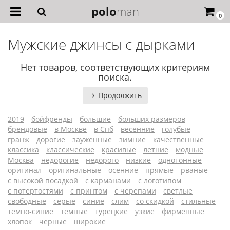
polo
man
0
Мужские джинсы с дырками
Нет товаров, соответствующих критериям
поиска.
Продолжить
2019
бойфренды
большие
больших размеров
брендовые
в Москве
в Спб
весенние
голубые
гранж
дорогие
зауженные
зимние
качественные
классика
классические
красивые
летние
модные
Москва
недорогие
недорого
низкие
однотонные
оригинал
оригинальные
осенние
прямые
рваные
с высокой посадкой
с карманами
с логотипом
с потертостями
с принтом
с черепами
светлые
свободные
серые
синие
слим
со скидкой
стильные
темно-синие
темные
турецкие
узкие
фирменные
хлопок
черные
широкие