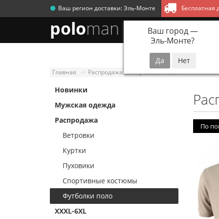
Ваш регион доставки:
Эль-Монте
Бесплатная д
polo
man
Ваш город —
Эль-Монте
?
Новинки
Мужск
Главная
Распродажа
Футболки поло
Новинки
Рас
Мужская одежда
Распродажа
По по
Ветровки
Куртки
Пуховики
Спортивные костюмы
Футболки поло
XXXL-6XL