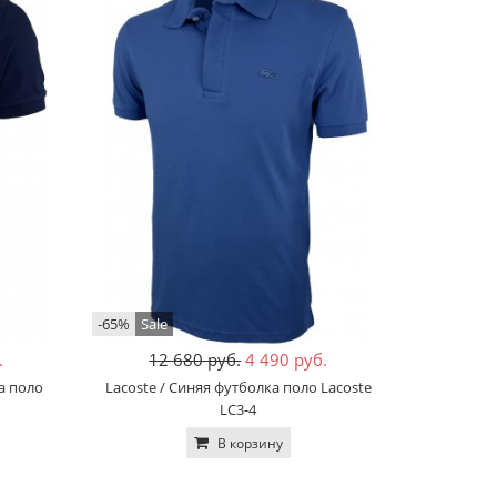
-65%
Sale
.
12 680 руб.
4 490 руб.
а поло
Lacoste / Синяя футболка поло Lacoste
LC3-4
В корзину