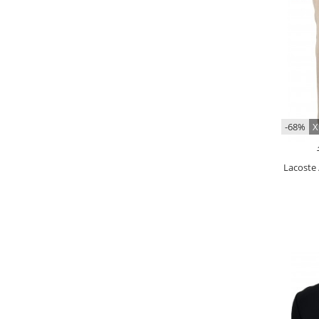
-68%
Х
Lacoste