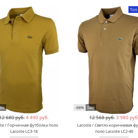
Топ
ale
-68%
Sale
12 680 руб.
4 490 руб.
12 568 руб.
3 980 руб
ste / Горчичная футболка поло
Lacoste / Светло-коричневая ф
Lacoste LC3-18
поло Lacoste LC2-40