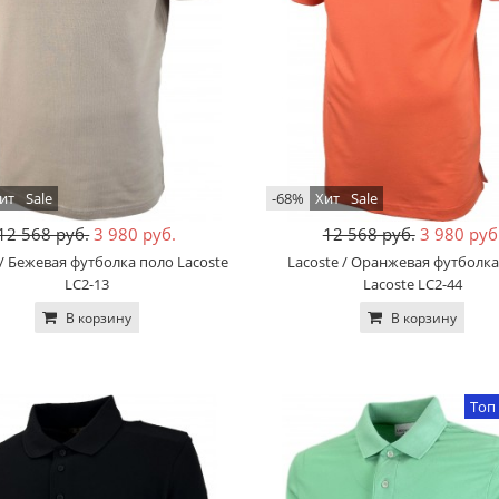
ит
Sale
-68%
Хит
Sale
12 568 руб.
3 980 руб.
12 568 руб.
3 980 руб
 / Бежевая футболка поло Lacoste
Lacoste / Оранжевая футболк
LC2-13
Lacoste LC2-44
В корзину
В корзину
Топ