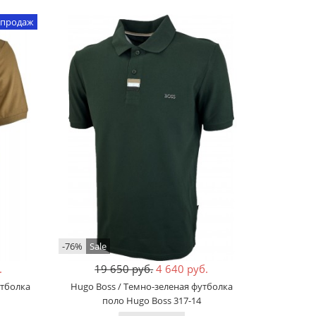
 продаж
-76%
Sale
.
19 650 руб.
4 640 руб.
утболка
Hugo Boss / Темно-зеленая футболка
поло Hugo Boss 317-14