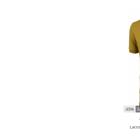
-65%
S
Laco