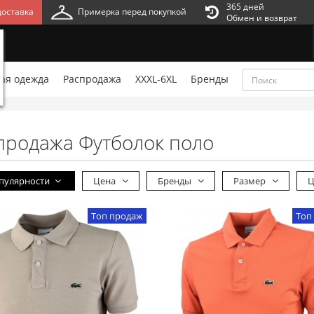
365 дней
оставка
Примерка перед покупкой
Обмен и возврат
ая одежда
Распродажа
XXXL-6XL
Бренды
продажа Футболок поло
пулярности
Цена
Бренды
Размер
Ц
Топ продаж
Топ