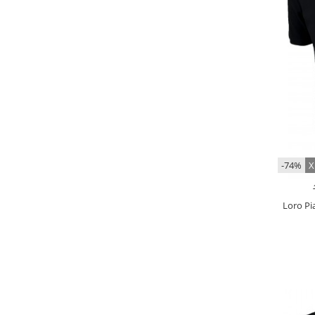
-74%
Х
Loro Pi