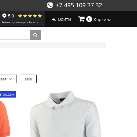
+7 495 109 37 32
Войти
0
Корзина
вет
sale
 продаж