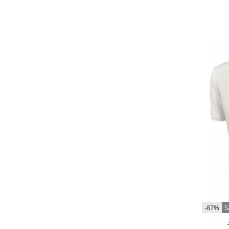
-87%
S