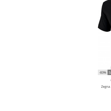
-83%
S
Zegna 