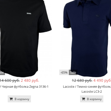
ale
-65%
Sale
14 600 руб.
2 480 руб.
12 680 руб.
4 490 руб
/ Черная футболка Zegna 3136-1
Lacoste / Темно-синяя футболк
Lacoste LC3-2
В корзину
В корзину