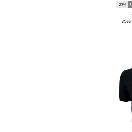
-83%
S
BOSS 