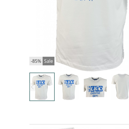
-85%
Sale