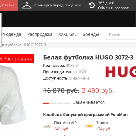
365 дней
оставка
Примерка перед покупкой
Обмен и возврат
ая одежда
Распродажа
XXXL-6XL
Бренды
ая футболка HUGO 3072-3
Белая футболка HUGO 3072-3
% Распродажа
Код товара:
3072-3
Производитель:
HUGO
Доступность:
В наличии
16 870 руб.
2 490 руб.
Заканчивается
Кэшбек с бонусной программой PoloMan
Платина VIP
Золото
249 руб.
174 руб.