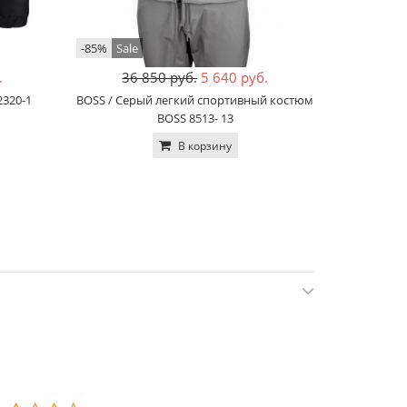
-85%
Sale
-83%
Sale
.
36 850 руб.
5 640 руб.
13
2320-1
BOSS / Серый легкий спортивный костюм
BOSS / Ч
BOSS 8513- 13
В корзину