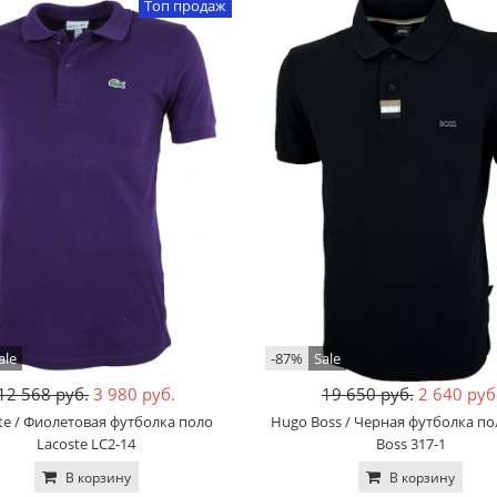
Топ продаж
ale
-87%
Sale
12 568 руб.
3 980 руб.
19 650 руб.
2 640 руб
te / Фиолетовая футболка поло
Hugo Boss / Черная футболка п
Lacoste LC2-14
Boss 317-1
В корзину
В корзину