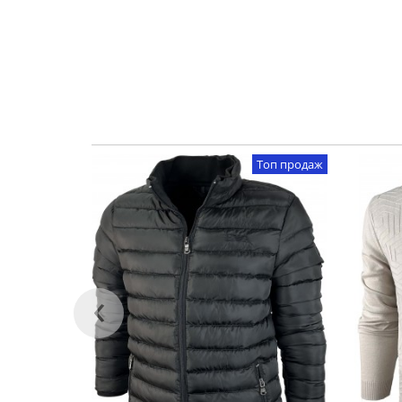
Топ продаж
‹