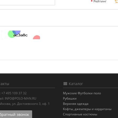
Рейтинг
акты
Каталог
:
+7 495 109 37 32
Мужские Футболки поло
il:
INFO@POLO-MAN.RU
Рубашки
.Москва
,
ул. Достоевского 3, оф. 1
Верхняя одежда
Кофты, джемперы и кардиганы
ратный звонок
Спортивные костюмы