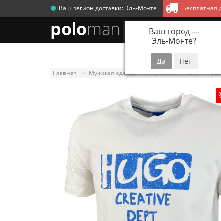
Ваш регион доставки:
Эль-Монте
Бесплатная д
polo
man
Ваш город —
Эль-Монте
?
Новинки
Мужск
Главная
Мужская одежда
Футболки и поло
Бел