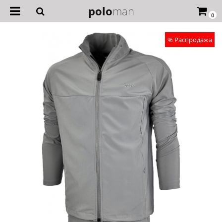
polo
man
0
% Распродажа
Топ продаж