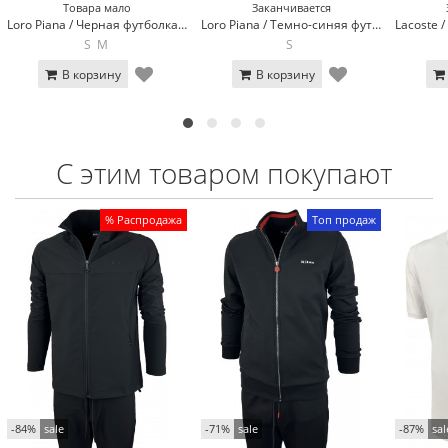
Товара мало
Заканчивается
Loro Piana / Черная футболка поло Loro Piana 570-1
Loro Piana / Темно-синяя футболка поло Loro Piana 570-2
S
M
S
В корзину
В корзину
С этим товаром покупают
% Распродажа
Топ продаж
Топ продаж
-84%
sale
-71%
sale
-87%
sal