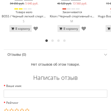
34 650 руб.
5 640 руб.
46 520 руб.
13 560 руб.
19 
Товара мало
Заканчивается
BOSS / Черный легкий спортивный костюм BOSS 8565-1
Kiton / Черный спортивный костюм Kiton 13615-1
S
M
В корзину
В корзину
Отзывы (0)
Нет отзывов об этом товаре.
Написать отзыв
Ваше имя:
Рейтинг