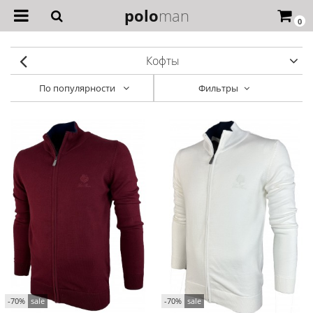
polo
man
0
Кофты
По популярности
Фильтры
-70%
sale
-70%
sale