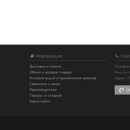
Информация
Конт
Доставка и оплата
Телефон
Обмен и возврат товара
Наш e-ma
Условия акций и применения купонов
Адрес:
г
Связаться с нами
Производители
Об
Товары со скидкой
Карта сайта