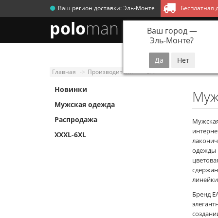
Ваш регион доставки:
Эль-Монте
Бесплатная д
polo
man
Ваш город —
Эль-Монте
?
Новинки
Мужск
Главная
Производители
EA7
Новинки
Муж
Мужская одежда
Распродажа
Мужская
интерне
XXXL-6XL
лаконич
одежды 
цветова
сдержан
линейки
Бренд E
элегант
создани