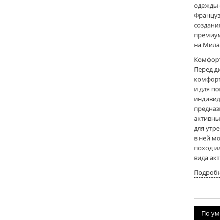
одежды 
Француз
создани
премиум
на Мила
Комфорт
Перед д
комфорт
и для п
индивид
предназ
активны
для утре
в ней м
поход и
вида ак
Подробн
По у