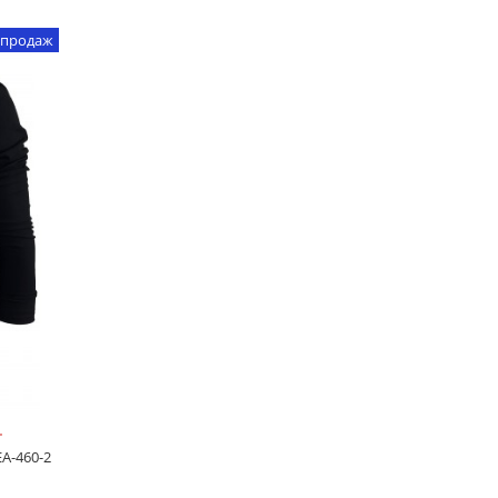
 продаж
.
EA-460-2