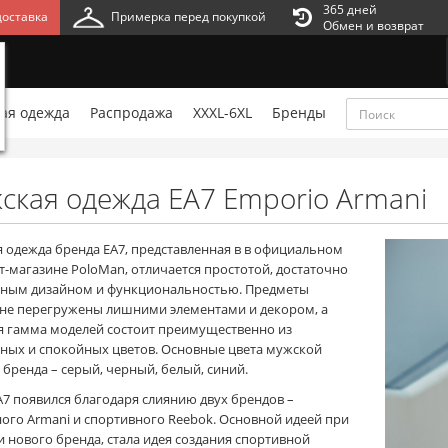
365 дней
оставка
Примерка перед покупкой
Обмен и возврат
ая одежда
Распродажа
XXXL-6XL
Бренды
ская одежда EA7 Emporio Armani
 одежда бренда EA7, представленная в в официальном
т-магазине PoloMan, отличается простотой, достаточно
ным дизайном и функциональностью. Предметы
не перегружены лишними элементами и декором, а
я гамма моделей состоит преимущественно из
ных и спокойных цветов. Основные цвета мужской
 бренда – серый, черный, белый, синий.
A7 появился благодаря слиянию двух брендов –
ного Armani и спортивного Reebok. Основной идеей при
и нового бренда, стала идея создания спортивной