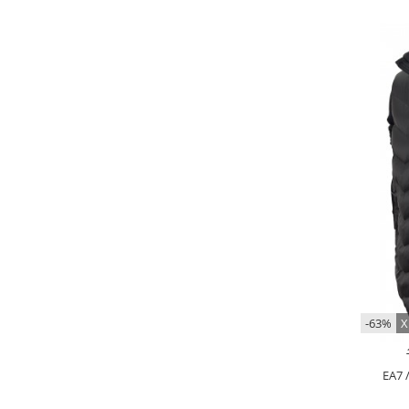
-63%
Х
EA7 