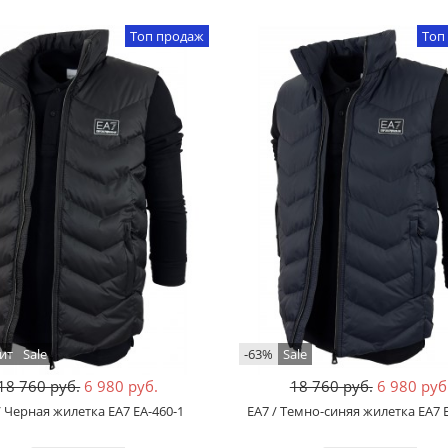
Топ продаж
Топ
ит
Sale
-63%
Sale
18 760 руб.
6 980 руб.
18 760 руб.
6 980 руб
/ Черная жилетка EA7 EA-460-1
EA7 / Темно-синяя жилетка EA7 