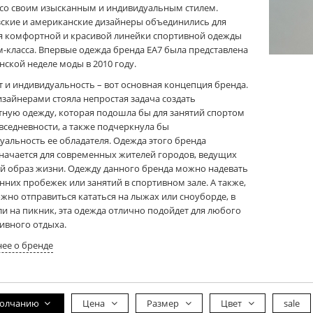
со своим изысканным и индивидуальным стилем.
ские и американские дизайнеры объединились для
я комфортной и красивой линейки спортивной одежды
-класса. Впервые одежда бренда EA7 была представлена
нской неделе моды в 2010 году.
 и индивидуальность – вот основная концепция бренда.
изайнерами стояла непростая задача создать
ную одежду, которая подошла бы для занятий спортом
овседневности, а также подчеркнула бы
уальность ее обладателя. Одежда этого бренда
начается для современных жителей городов, ведущих
й образ жизни. Одежду данного бренда можно надевать
нних пробежек или занятий в спортивном зале. А также,
ожно отправиться кататься на лыжах или сноуборде, в
ли на пикник, эта одежда отлично подойдет для любого
тивного отдыха.
ее о бренде
молчанию
Цена
Размер
Цвет
sale