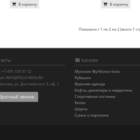
В корзину
В корзину
Показано с 1 по 2 из 2 (всего 1 с
акты
Каталог
:
+7 495 109 37 32
Мужские Футболки поло
il:
INFO@POLO-MAN.RU
Рубашки
.Москва
,
ул. Достоевского 3, оф. 1
Верхняя одежда
Кофты, джемперы и кардиганы
ратный звонок
Спортивные костюмы
Кепки
Шорты
Сумки и портмоне