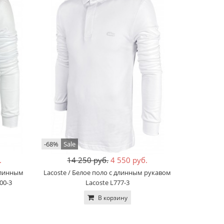
-68%
Sale
.
14 250 руб.
4 550 руб.
длинным
Lacoste / Белое поло с длинным рукавом
00-3
Lacoste L777-3
В корзину