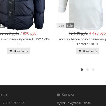
ale
-71%
Sale
38 950 руб.
7 890 руб.
15 640 руб.
4 490 руб
Темно-синий пуховик HUGO 1730-
Lacoste / Белое поло с длинным
2
Lacoste L600-3
В корзину
В корзину
акты
Каталог
:
+7 495 109 37 32
Мужские Футболки поло