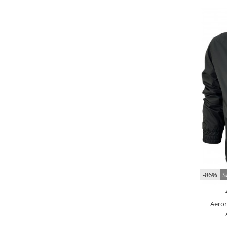
-86%
S
Aeron