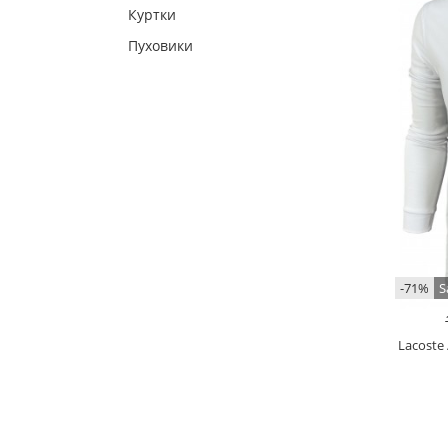
Куртки
Пуховики
-71%
S
Lacoste