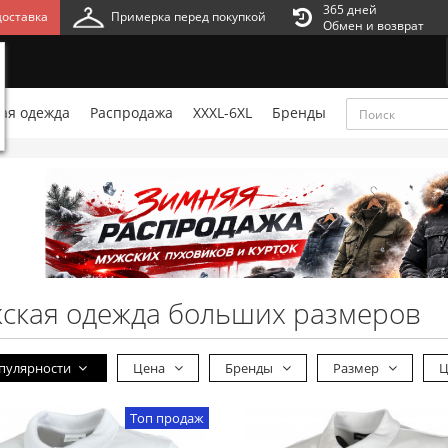
365 дней
оставка
Примерка перед покупкой
Обмен и возврат
ая одежда
Распродажа
XXXL-6XL
Бренды
ская одежда больших размеров
пулярности
Цена
Бренды
Размер
Ц
Топ продаж