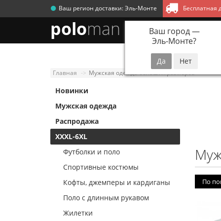
Ваш регион доставки:
Эль-Монте
Бесплатная д
polo
man
Ваш город —
Эль-Монте
?
Новинки
Мужск
Главная
Мужская одежда больших размеров
Новинки
Мужская одежда
Распродажа
XXXL-6XL
Муж
Футболки и поло
Спортивные костюмы
По по
Кофты, джемперы и кардиганы
Поло с длинным рукавом
Жилетки