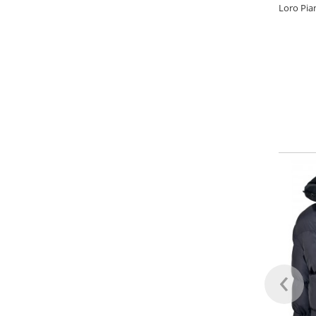
Loro Pia
‹