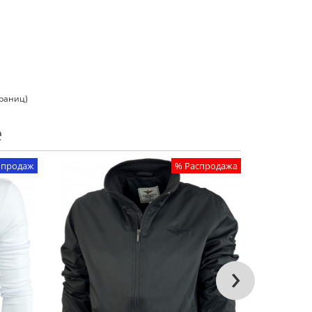
траниц)
е
 продаж
% Распродажа
›