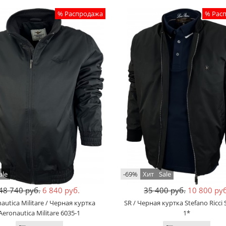
% Распродажа
% Рас
ale
-69%
Хит
Sale
48 740 руб.
6 840 руб.
35 400 руб.
10 800 руб
autica Militare / Черная куртка
SR / Черная куртка Stefano Ricci 
Aeronautica Militare 6035-1
1*