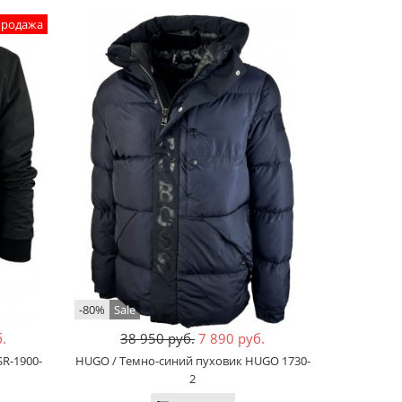
продажа
-80%
Sale
.
38 950 руб.
7 890 руб.
SR-1900-
HUGO / Темно-синий пуховик HUGO 1730-
2