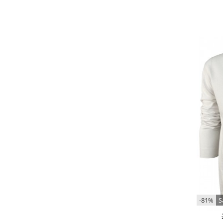
-81%
S