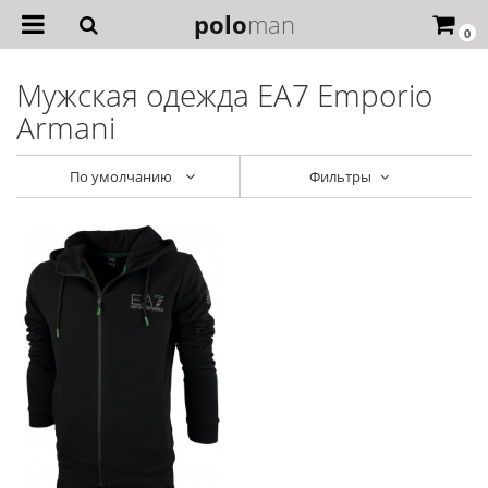
polo
man
0
Мужская одежда EA7 Emporio
Armani
По умолчанию
Фильтры