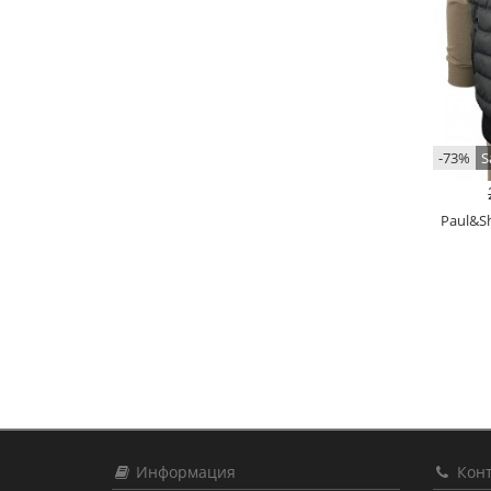
-73%
S
Paul&Sh
Информация
Конт