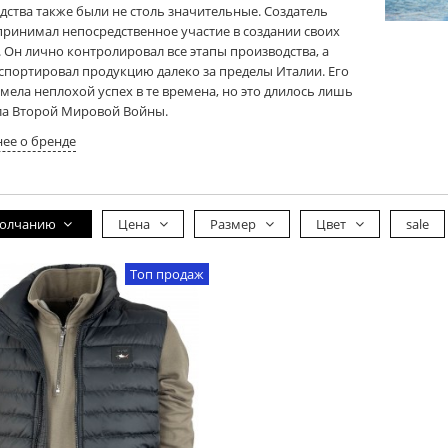
дства также были не столь значительные. Создатель
принимал непосредственное участие в создании своих
. Он лично контролировал все этапы производства, а
кспортировал продукцию далеко за пределы Италии. Его
мела неплохой успех в те времена, но это длилось лишь
ла Второй Мировой Войны.
ее о бренде
молчанию
Цена
Размер
Цвет
sale
Топ продаж