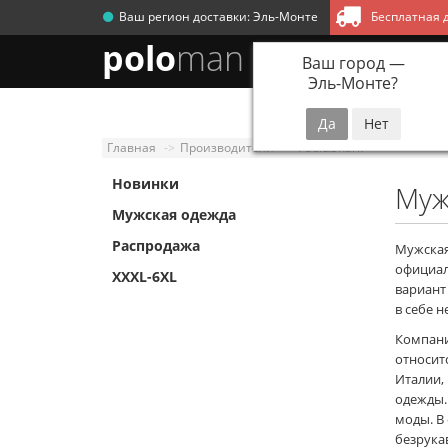
Ваш регион доставки:
Эль-Монте
Бесплатная д
polo
man
Ваш город —
Эль-Монте
?
Новинки
Мужск
Главная
Производители
Paul&Shark
Новинки
Муж
Мужская одежда
Распродажа
Мужская
официал
XXXL-6XL
вариант
в себе 
Компани
относитс
Италии,
одежды.
моды. В
безрука