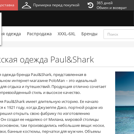
365 дней
оставка
Примерка перед покупкой
Обмен и возврат
ая одежда
Распродажа
XXXL-6XL
Бренды
ская одежда Paul&Shark
 одежда бренда Paul&Shark, представленная в
ьном интернет-магазине PoloMan – это идеальный
 для отдыха и путешествий. Продукция отлично сочетает
непревзойденный стиль и высокое качество.
я Paul&Shark имеет длительную историю. Ее начало
я к 1921 году, когда Джузеппе Дако, портной родом из
 решил открыть свою фабрику по изготовлению
 Он создал ее недалеко от Милана, мировой столицы
 основном, там производились небольшие вещи: носки,
вки, банные костюмы, перчатки для мужчин. Объемы