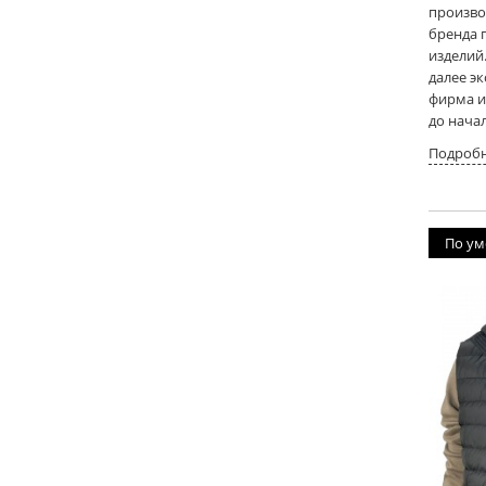
произво
бренда 
изделий
далее э
фирма и
до нача
Подробн
По у