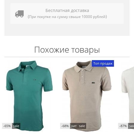
Бесплатная доставка
(
)
При покупке на сумму свыше 10000 рублей
Похожие товары
Топ продаж
-65%
sale
-68%
хит
sale
-87%
sal