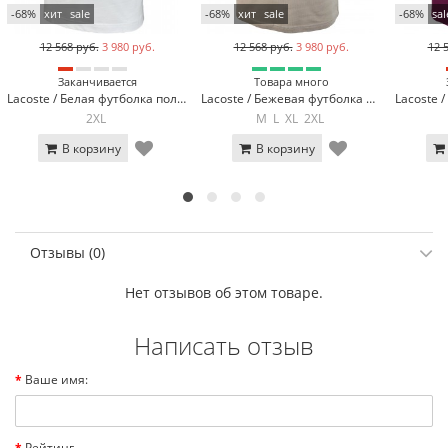
-68%
хит
sale
-68%
хит
sale
-68%
sal
12 568 руб.
3 980 руб.
12 568 руб.
3 980 руб.
12 
Заканчивается
Товара много
Lacoste / Белая футболка поло Lacoste LC2-3
Lacoste / Бежевая футболка поло Lacoste LC2-13
2XL
M
L
XL
2XL
В корзину
В корзину
Отзывы (0)
Нет отзывов об этом товаре.
Написать отзыв
Ваше имя:
Рейтинг