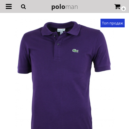
polo
man
0
Топ продаж