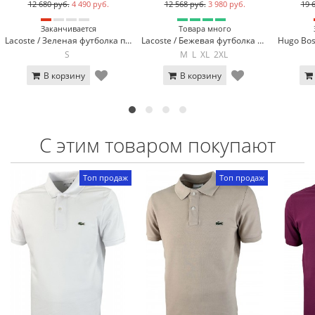
12 680 руб.
4 490 руб.
12 568 руб.
3 980 руб.
19 
Заканчивается
Товара много
Lacoste / Зеленая футболка поло Lacoste LC3-11
Lacoste / Бежевая футболка поло Lacoste LC2-13
S
M
L
XL
2XL
В корзину
В корзину
С этим товаром покупают
Топ продаж
Топ продаж