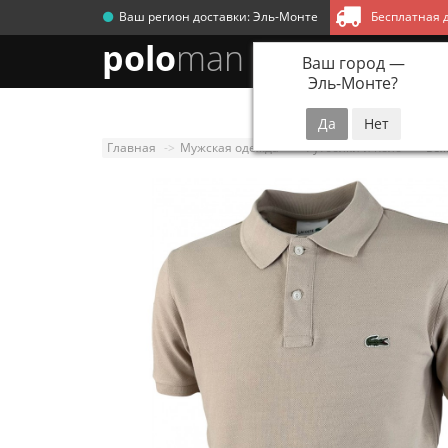
Ваш регион доставки:
Эль-Монте
Бесплатная д
polo
man
Ваш город —
Эль-Монте
?
Новинки
Мужск
Главная
Мужская одежда
Футболки и поло
Беж