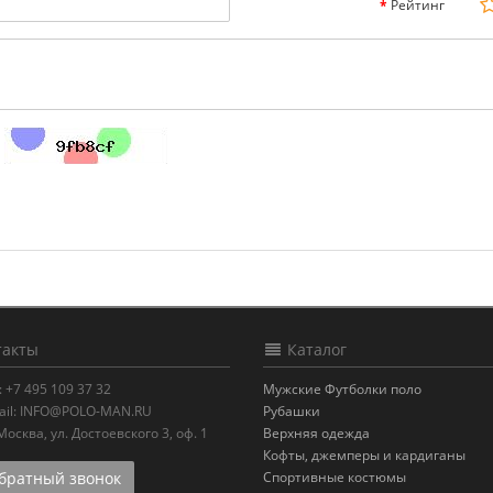
Рейтинг
акты
Каталог
:
+7 495 109 37 32
Мужские Футболки поло
il:
INFO@POLO-MAN.RU
Рубашки
.Москва
,
ул. Достоевского 3, оф. 1
Верхняя одежда
Кофты, джемперы и кардиганы
ратный звонок
Спортивные костюмы