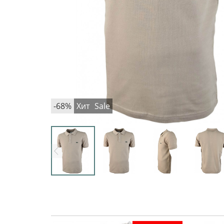
-68%
Хит
Sale