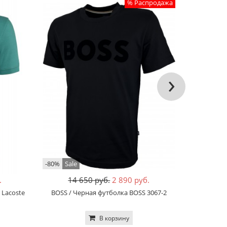
% Распродажа
›
-80%
Sale
-68%
Sale
.
14 650 руб.
2 890 руб.
12
 Lacoste
BOSS / Черная футболка BOSS 3067-2
Lacoste /
В корзину