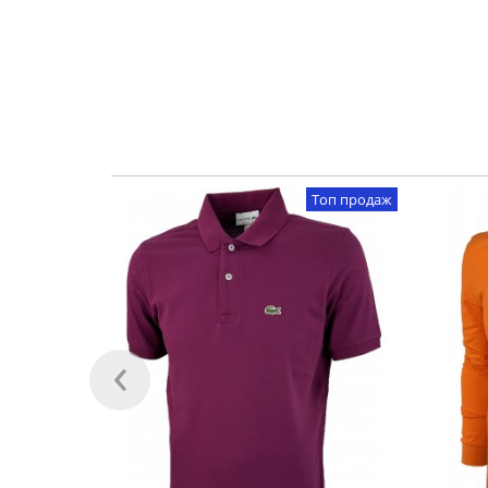
Топ продаж
‹