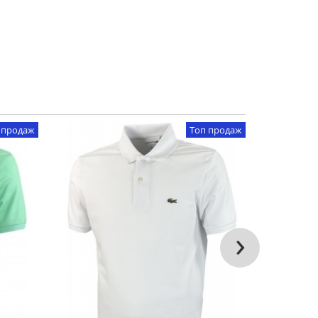
 продаж
Топ продаж
›