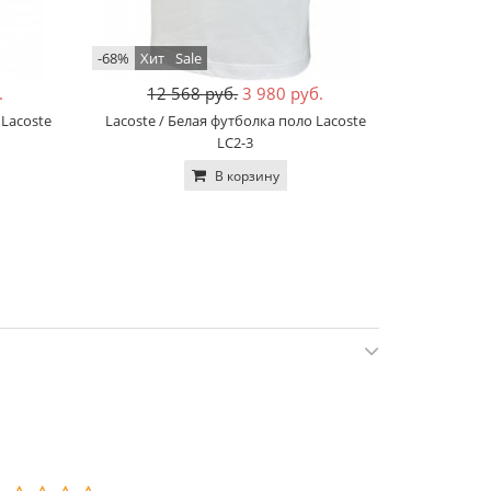
-68%
Хит
Sale
-68%
Sale
.
12 568 руб.
3 980 руб.
12
 Lacoste
Lacoste / Белая футболка поло Lacoste
Lacoste 
LC2-3
В корзину