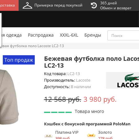
365 дней
оставка
Примерка перед покупкой
Обмен и возврат
ая одежда
Распродажа
XXXL-6XL
Бренды
евая футболка поло Lacoste LC2-13
Бежевая футболка поло Laco
Топ продаж
LC2-13
Код товара:
LC2-13
Производитель:
Lacoste
Доступность:
В наличии
12 568 руб.
3 980 руб.
Товара много
Кэшбек с бонусной программой PoloMan
Платина VIP
Золото
398 руб.
278 руб.