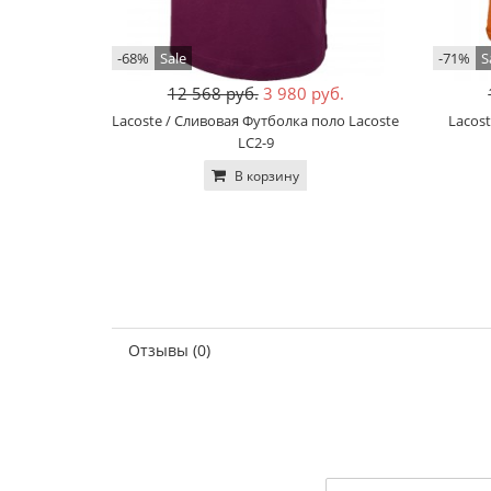
-68%
Sale
-71%
S
12 568 руб.
3 980 руб.
Lacoste / Сливовая Футболка поло Lacoste
Lacos
LC2-9
В корзину
Отзывы (0)