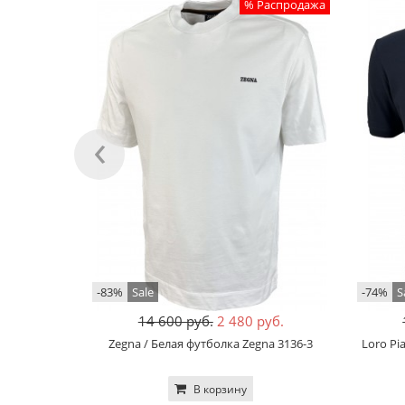
% Распродажа
‹
-83%
Sale
-74%
S
14 600 руб.
2 480 руб.
Zegna / Белая футболка Zegna 3136-3
Loro Pi
В корзину