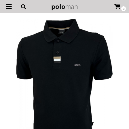
polo
man
0