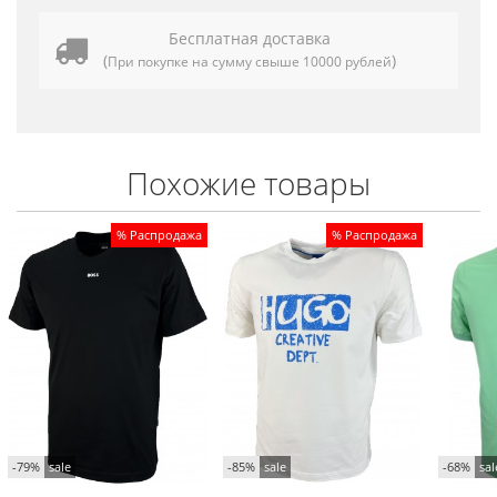
Бесплатная доставка
(
)
При покупке на сумму свыше 10000 рублей
Похожие товары
% Распродажа
% Распродажа
-79%
sale
-85%
sale
-68%
sal