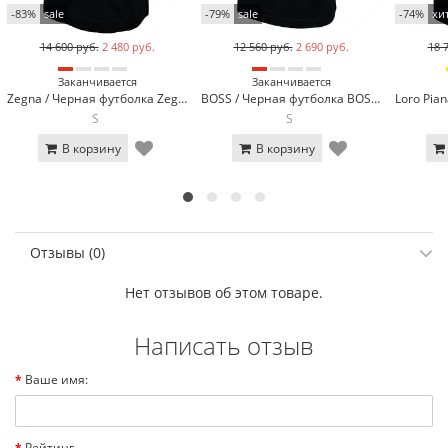
-83%
sale
-79%
sale
-74%
хи
14 600 руб.
2 480 руб.
12 560 руб.
2 690 руб.
18 
Заканчивается
Заканчивается
Zegna / Черная футболка Zegna 3136-1
BOSS / Черная футболка BOSS 3056-1
S
S
В корзину
В корзину
Отзывы (0)
Нет отзывов об этом товаре.
Написать отзыв
Ваше имя:
Рейтинг