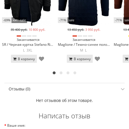
-69%
хит
sale
-71%
sale
-71%
sal
35 400 руб.
10 800 руб.
13 450 руб.
3 950 руб.
13 
Заканчивается
Заканчивается
SR / Черная куртка Stefano Ricci SR-1900-1*
Maglione / Темно-синее поло с длинным рукавом Maglione 23130-2
L
3XL
M
L
В корзину
В корзину
Отзывы (0)
Нет отзывов об этом товаре.
Написать отзыв
Ваше имя: