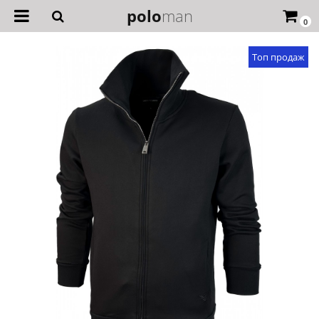
polo
man
0
Топ продаж