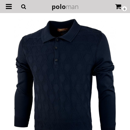
polo
man
0