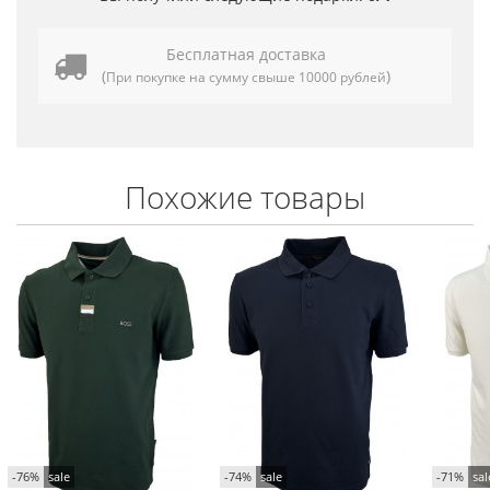
Бесплатная доставка
(
)
При покупке на сумму свыше 10000 рублей
Похожие товары
-76%
sale
-74%
sale
-71%
sal