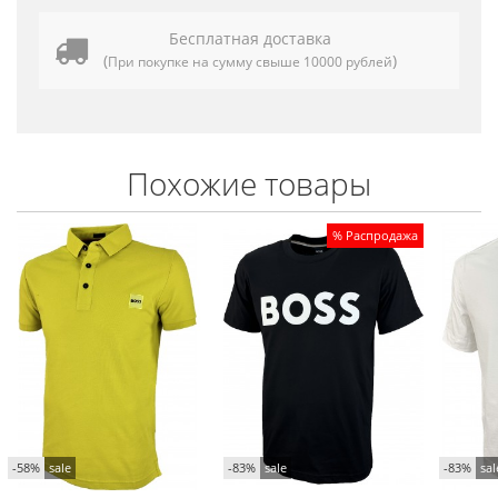
Бесплатная доставка
(
)
При покупке на сумму свыше 10000 рублей
Похожие товары
% Распродажа
-58%
sale
-83%
sale
-83%
sal