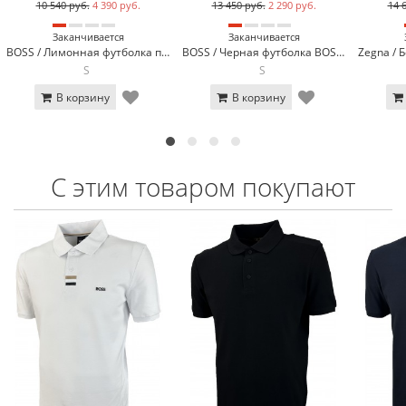
10 540 руб.
4 390 руб.
13 450 руб.
2 290 руб.
14 
Заканчивается
Заканчивается
BOSS / Лимонная футболка поло BOSS 13-923-24
BOSS / Черная футболка BOSS 3744-1
S
S
В корзину
В корзину
С этим товаром покупают