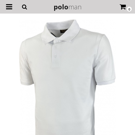
polo
man
0