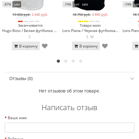
-87%
sale
-74%
хит
sale
-74%
sal
19 650 руб.
2 640 руб.
18 750 руб.
4 890 руб.
18 
Заканчивается
Товара мало
Hugo Boss / Белая футболка поло Hugo Boss 317-3
Loro Piana / Черная футболка поло Loro Piana 570-1
S
S
M
В корзину
В корзину
Отзывы (0)
Нет отзывов об этом товаре.
Написать отзыв
Ваше имя:
Рейтинг