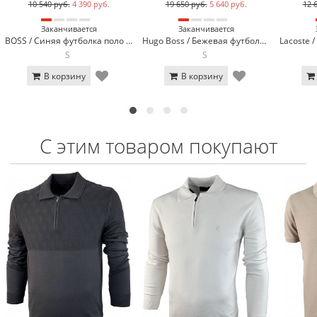
10 540 руб.
4 390 руб.
19 650 руб.
5 640 руб.
12 
Заканчивается
Заканчивается
BOSS / Синяя футболка поло BOSS 13-923-4
Hugo Boss / Бежевая футболка поло Hugo Boss 317-13
S
S
В корзину
В корзину
С этим товаром покупают