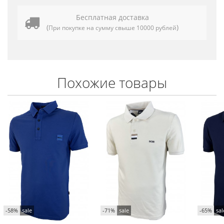
Бесплатная доставка
(
)
При покупке на сумму свыше 10000 рублей
Похожие товары
-58%
sale
-71%
sale
-65%
sal