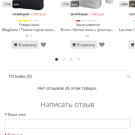
-71%
sale
-72%
sale
-68%
хи
13 680 руб.
3 950 руб.
26 870 руб.
7 540 руб.
12 
Товара мало
Заканчивается
Maglione / Темно-серое поло с длинным рукавом Maglione 23120-20
Brioni / Белое поло с длинным рукавом Brioni 9090-3*
M
L
M
В корзину
В корзину
Отзывы (0)
Нет отзывов об этом товаре.
Написать отзыв
Ваше имя:
Рейтинг