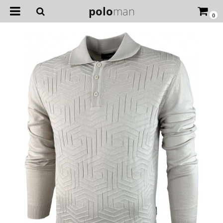
polo
man
0