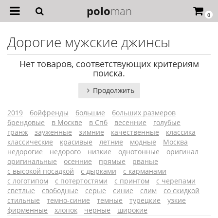
polo
man
0
Дорогие мужские джинсы
Нет товаров, соответствующих критериям
поиска.
Продолжить
2019
бойфренды
большие
больших размеров
брендовые
в Москве
в Спб
весенние
голубые
гранж
зауженные
зимние
качественные
классика
классические
красивые
летние
модные
Москва
недорогие
недорого
низкие
однотонные
оригинал
оригинальные
осенние
прямые
рваные
с высокой посадкой
с дырками
с карманами
с логотипом
с потертостями
с принтом
с черепами
светлые
свободные
серые
синие
слим
со скидкой
стильные
темно-синие
темные
турецкие
узкие
фирменные
хлопок
черные
широкие