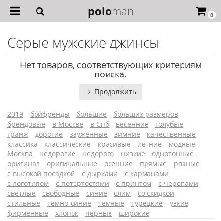
polo
man
0
Серые мужские джинсы
Нет товаров, соответствующих критериям
поиска.
Продолжить
2019
бойфренды
большие
больших размеров
брендовые
в Москве
в Спб
весенние
голубые
гранж
дорогие
зауженные
зимние
качественные
классика
классические
красивые
летние
модные
Москва
недорогие
недорого
низкие
однотонные
оригинал
оригинальные
осенние
прямые
рваные
с высокой посадкой
с дырками
с карманами
с логотипом
с потертостями
с принтом
с черепами
светлые
свободные
синие
слим
со скидкой
стильные
темно-синие
темные
турецкие
узкие
фирменные
хлопок
черные
широкие