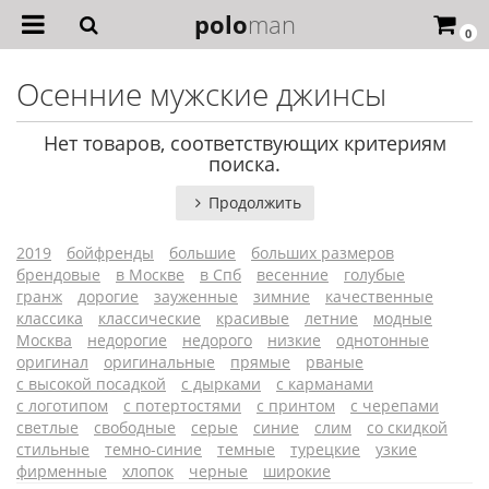
polo
man
0
Осенние мужские джинсы
Нет товаров, соответствующих критериям
поиска.
Продолжить
2019
бойфренды
большие
больших размеров
брендовые
в Москве
в Спб
весенние
голубые
гранж
дорогие
зауженные
зимние
качественные
классика
классические
красивые
летние
модные
Москва
недорогие
недорого
низкие
однотонные
оригинал
оригинальные
прямые
рваные
с высокой посадкой
с дырками
с карманами
с логотипом
с потертостями
с принтом
с черепами
светлые
свободные
серые
синие
слим
со скидкой
стильные
темно-синие
темные
турецкие
узкие
фирменные
хлопок
черные
широкие