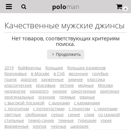
polo
man
0
Качественные мужские джинсы
Нет товаров, соответствующих критериям
поиска.
Продолжить
2019
бойфренды
большие
больших размеров
брендовые
в Москве
в Спб
весенние
голубые
гранж
дорогие
зауженные
зимние
классика
классические
красивые
летние
модные
Москва
недорогие
недорого
низкие
однотонные
оригинал
оригинальные
осенние
прямые
рваные
с высокой посадкой
с дырками
с карманами
с логотипом
с потертостями
с принтом
с черепами
светлые
свободные
серые
синие
слим
со скидкой
стильные
темно-синие
темные
турецкие
узкие
фирменные
хлопок
черные
широкие