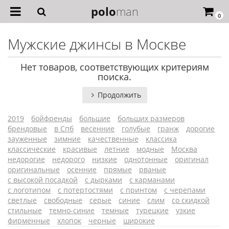
polo
man
0
Мужские джинсы в Москве
Нет товаров, соответствующих критериям
поиска.
Продолжить
2019
бойфренды
большие
больших размеров
брендовые
в Спб
весенние
голубые
гранж
дорогие
зауженные
зимние
качественные
классика
классические
красивые
летние
модные
Москва
недорогие
недорого
низкие
однотонные
оригинал
оригинальные
осенние
прямые
рваные
с высокой посадкой
с дырками
с карманами
с логотипом
с потертостями
с принтом
с черепами
светлые
свободные
серые
синие
слим
со скидкой
стильные
темно-синие
темные
турецкие
узкие
фирменные
хлопок
черные
широкие