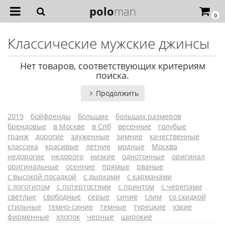
polo
man
0
Классические мужские джинсы
Нет товаров, соответствующих критериям
поиска.
Продолжить
2019
бойфренды
большие
больших размеров
брендовые
в Москве
в Спб
весенние
голубые
гранж
дорогие
зауженные
зимние
качественные
классика
красивые
летние
модные
Москва
недорогие
недорого
низкие
однотонные
оригинал
оригинальные
осенние
прямые
рваные
с высокой посадкой
с дырками
с карманами
с логотипом
с потертостями
с принтом
с черепами
светлые
свободные
серые
синие
слим
со скидкой
стильные
темно-синие
темные
турецкие
узкие
фирменные
хлопок
черные
широкие