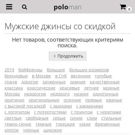
polo
man
0
Мужские джинсы со скидкой
Нет товаров, соответствующих критериям
поиска.
Продолжить
2019
бойфренды
большие
больших размеров
брендовые
в Москве
в Спб
весенние
голубые
гранж
дорогие
зауженные
зимние
качественные
классика
классические
красивые
летние
модные
Москва
недорогие
недорого
низкие
однотонные
оригинал
оригинальные
осенние
прямые
рваные
с высокой посадкой
с дырками
с карманами
с логотипом
с потертостями
с принтом
с черепами
светлые
свободные
серые
синие
слим
стильные
темно-синие
темные
турецкие
узкие
фирменные
хлопок
черные
широкие