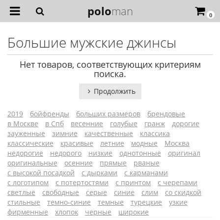
polo
man
0
Большие мужские джинсы
Нет товаров, соответствующих критериям
поиска.
Продолжить
2019
бойфренды
больших размеров
брендовые
в Москве
в Спб
весенние
голубые
гранж
дорогие
зауженные
зимние
качественные
классика
классические
красивые
летние
модные
Москва
недорогие
недорого
низкие
однотонные
оригинал
оригинальные
осенние
прямые
рваные
с высокой посадкой
с дырками
с карманами
с логотипом
с потертостями
с принтом
с черепами
светлые
свободные
серые
синие
слим
со скидкой
стильные
темно-синие
темные
турецкие
узкие
фирменные
хлопок
черные
широкие