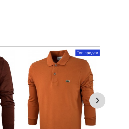
Топ продаж
›