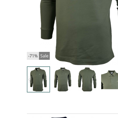
-71%
Sale