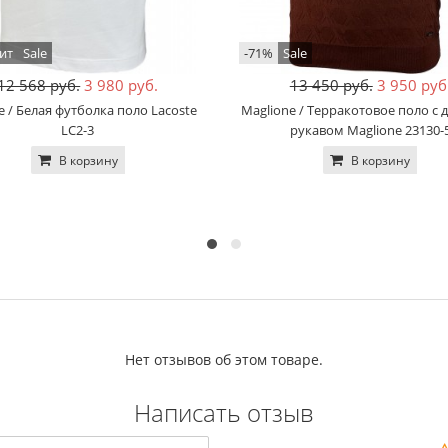
ит
Sale
-71%
Sale
12 568 руб.
3 980 руб.
13 450 руб.
3 950 руб
e / Белая футболка поло Lacoste
Maglione / Терракотовое поло с
LC2-3
рукавом Maglione 23130-
В корзину
В корзину
Нет отзывов об этом товаре.
Написать отзыв