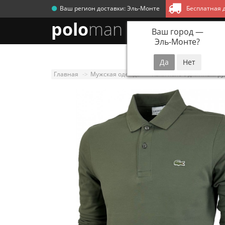
Ваш регион доставки:
Эль-Монте
Бесплатная д
polo
man
Ваш город —
Эль-Монте
?
Новинки
Мужск
Главная
Мужская одежда
Хаки поло с длинным ру