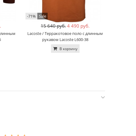
-71%
Sale
-68%
Sale
.
15 640 руб.
4 490 руб.
14
 длинным
Lacoste / Терракотовое поло с длинным
Lacoste /
5
рукавом Lacoste L600-38
ру
В корзину