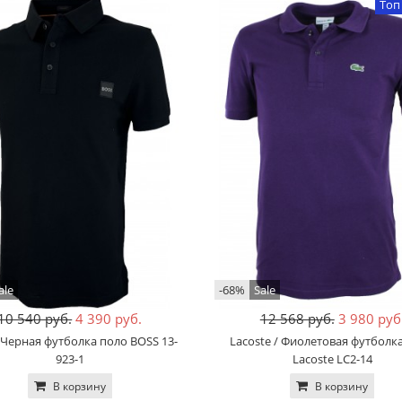
Топ
ale
-68%
Sale
10 540 руб.
4 390 руб.
12 568 руб.
3 980 руб
 Черная футболка поло BOSS 13-
Lacoste / Фиолетовая футболк
923-1
Lacoste LC2-14
В корзину
В корзину