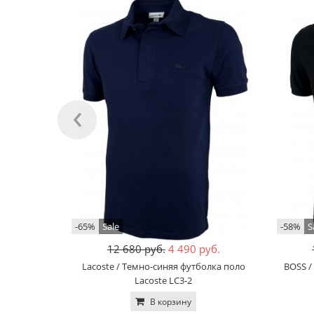
‹
-65%
Sale
-58%
S
12 680 руб.
4 490 руб.
Lacoste / Темно-синяя футболка поло
BOSS /
Lacoste LC3-2
В корзину