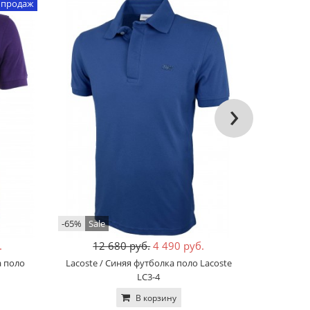
 продаж
›
-65%
Sale
-68%
Sale
.
12 680 руб.
4 490 руб.
12
а поло
Lacoste / Синяя футболка поло Lacoste
Lacoste 
LC3-4
В корзину