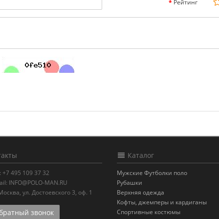
Рейтинг
акты
Каталог
:
+7 495 109 37 32
Мужские Футболки поло
il:
INFO@POLO-MAN.RU
Рубашки
.Москва
,
ул. Достоевского 3, оф. 1
Верхняя одежда
Кофты, джемперы и кардиганы
ратный звонок
Спортивные костюмы