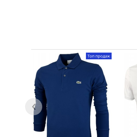
Топ продаж
‹