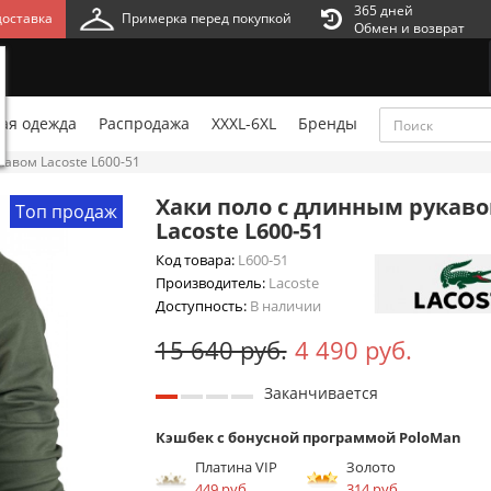
365 дней
оставка
Примерка перед покупкой
Обмен и возврат
ая одежда
Распродажа
XXXL-6XL
Бренды
кавом Lacoste L600-51
Хаки поло с длинным рукав
Топ продаж
Lacoste L600-51
Код товара:
L600-51
Производитель:
Lacoste
Доступность:
В наличии
15 640 руб.
4 490 руб.
Заканчивается
Кэшбек с бонусной программой PoloMan
Платина VIP
Золото
449 руб.
314 руб.