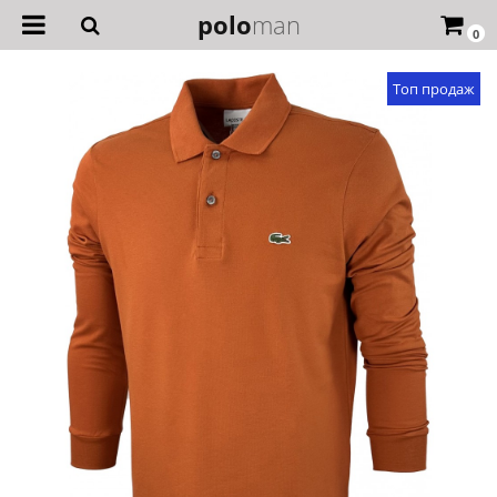
polo
man
0
Топ продаж