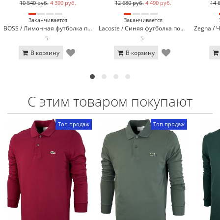
10 540 руб.
4 390 руб.
12 680 руб.
4 490 руб.
14 
Заканчивается
Заканчивается
BOSS / Лимонная футболка поло BOSS 13-923-24
Lacoste / Синяя футболка поло Lacoste LC3-4
S
S
В корзину
В корзину
С этим товаром покупают
Топ продаж
Топ продаж