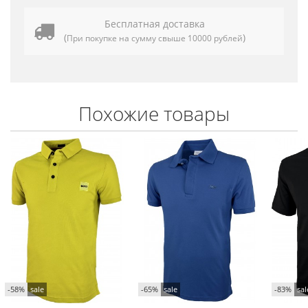
Бесплатная доставка
(
)
При покупке на сумму свыше 10000 рублей
Похожие товары
-58%
sale
-65%
sale
-83%
sal