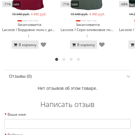
-71%
sale
-71%
sale
-68%
sal
15 640 руб.
4 490 руб.
15 640 руб.
4 490 руб.
14 
Заканчивается
Заканчивается
Lacoste / Бордовое поло с длинным рукавом Lacoste L600-8
Lacoste / Серо-оливковое поло с длинным рукавом Lacoste L600-21
L
L
В корзину
В корзину
Отзывы (0)
Нет отзывов об этом товаре.
Написать отзыв
Ваше имя:
Рейтинг