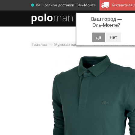
Ваш регион доставки:
Эль-Монте
Бесплатная д
polo
man
Ваш город —
Эль-Монте
?
Новинки
Мужск
Главная
Мужская одежда
Темно-зеленое поло с д