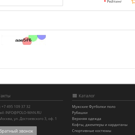
Рейтинг
акты
Каталог
:
+7 495 109 37 32
Мужские Футболки поло
il:
INFO@POLO-MAN.RU
Рубашки
.Москва
,
ул. Достоевского 3, оф. 1
Верхняя одежда
Кофты, джемперы и кардиганы
ратный звонок
Спортивные костюмы