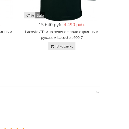
-71%
Sale
-71%
Sale
.
15 640 руб.
4 490 руб.
15
длинным
Lacoste / Темно-зеленое поло с длинным
Lacoste / 
рукавом Lacoste L600-7
В корзину