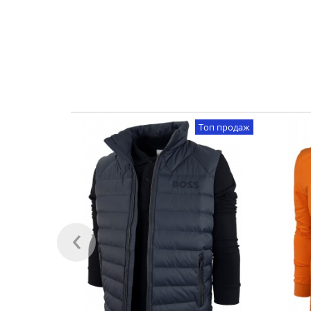
Топ продаж
‹