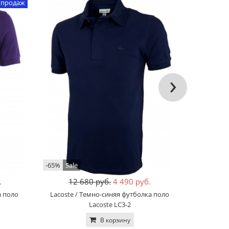
 продаж
›
-65%
Sale
-58%
Sale
.
12 680 руб.
4 490 руб.
10
а поло
Lacoste / Темно-синяя футболка поло
BOSS / Син
Lacoste LC3-2
В корзину