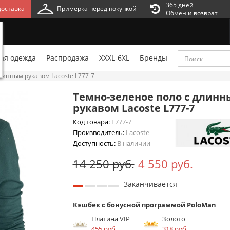
365 дней
оставка
Примерка перед покупкой
Обмен и возврат
ая одежда
Распродажа
XXXL-6XL
Бренды
линным рукавом Lacoste L777-7
Темно-зеленое поло с длин
рукавом Lacoste L777-7
Код товара:
L777-7
Производитель:
Lacoste
Доступность:
В наличии
14 250 руб.
4 550 руб.
Заканчивается
Кэшбек с бонусной программой PoloMan
Платина VIP
Золото
455 руб.
318 руб.