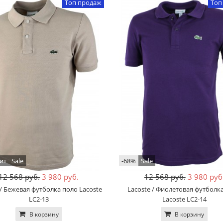
Топ продаж
Топ
ит
Sale
-68%
Sale
12 568 руб.
3 980 руб.
12 568 руб.
3 980 руб
 / Бежевая футболка поло Lacoste
Lacoste / Фиолетовая футболк
LC2-13
Lacoste LC2-14
В корзину
В корзину