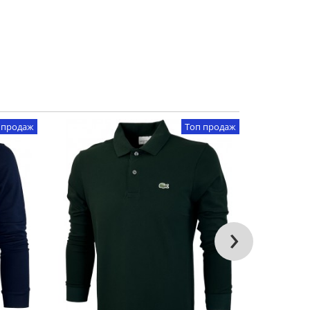
 продаж
Топ продаж
›