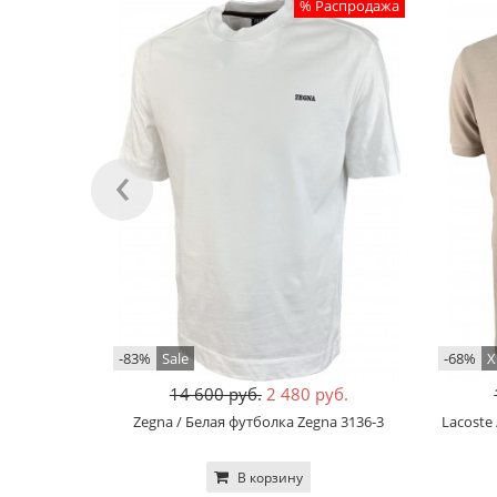
% Распродажа
‹
-83%
Sale
-68%
Х
14 600 руб.
2 480 руб.
Zegna / Белая футболка Zegna 3136-3
Lacoste
В корзину