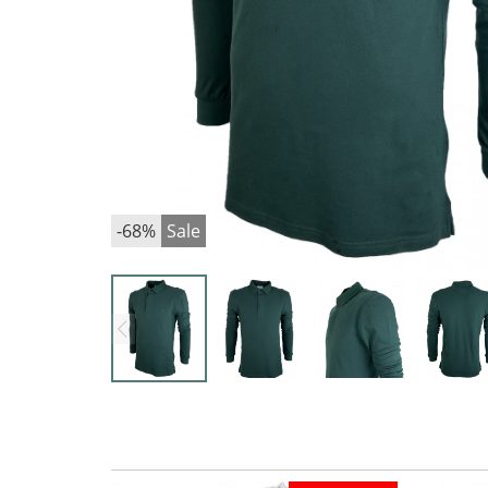
-68%
Sale