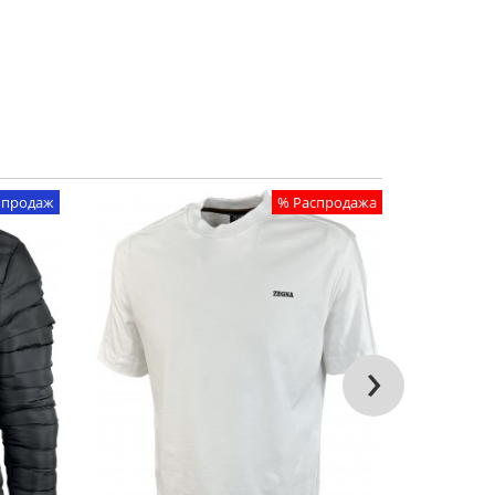
 продаж
% Распродажа
›