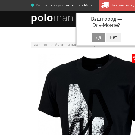
Ваш регион доставки:
Эль-Монте
Бесплатная д
polo
man
Ваш город —
Эль-Монте
?
Новинки
Мужск
Главная
Мужская одежда
Футболки и поло
Чер