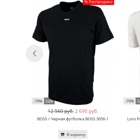
% Распродажа
‹
-79%
Sale
-79%
S
12 560 руб.
2 690 руб.
BOSS / Черная футболка BOSS 3056-1
Loro P
В корзину