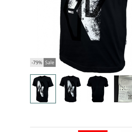
-79%
Sale