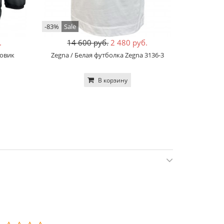
-83%
Sale
-83%
Sale
.
14 600 руб.
2 480 руб.
14
ховик
Zegna / Белая футболка Zegna 3136-3
Zegna / 
В корзину