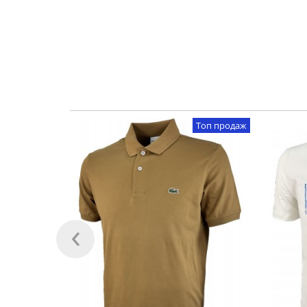
Топ продаж
‹