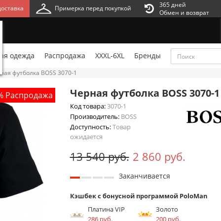
365 дней
оставка
Примерка перед покупкой
Обмен и возврат
ая одежда
Распродажа
XXXL-6XL
Бренды
ная футболка BOSS 3070-1
Черная футболка BOSS 3070-1
% Распродажа
Код товара:
3070-1
Производитель:
BOSS
Доступность:
Товар
ожидается
13 540 руб.
2 860 руб.
Заканчивается
Кэшбек с бонусной программой PoloMan
Платина VIP
Золото
286 руб.
200 руб.