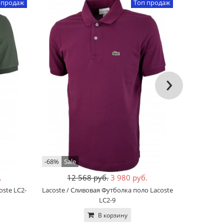
 продаж
Топ продаж
›
-68%
Sale
-85%
Sale
.
12 568 руб.
3 980 руб.
16
oste LC2-
Lacoste / Сливовая Футболка поло Lacoste
HUGO / 
LC2-9
В корзину