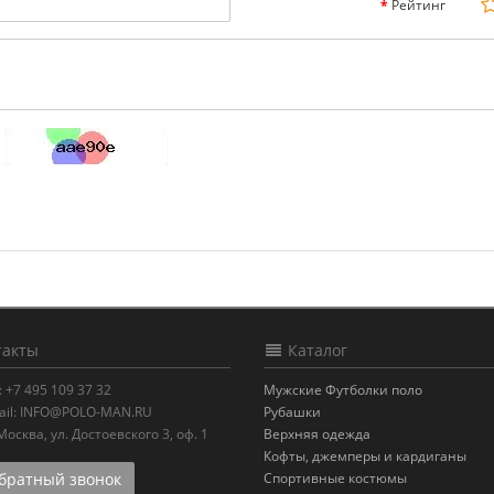
Рейтинг
акты
Каталог
:
+7 495 109 37 32
Мужские Футболки поло
il:
INFO@POLO-MAN.RU
Рубашки
.Москва
,
ул. Достоевского 3, оф. 1
Верхняя одежда
Кофты, джемперы и кардиганы
ратный звонок
Спортивные костюмы