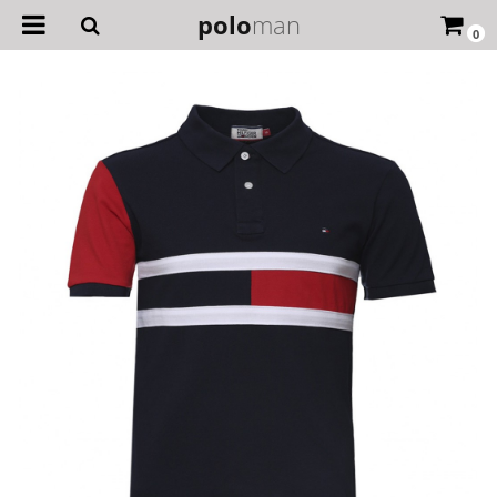
polo
man
0