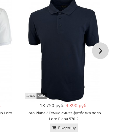
›
-74%
Sale
-80%
Sale
.
18 750 руб.
4 890 руб.
14
ло Loro
Loro Piana / Темно-синяя футболка поло
BOSS / Ч
Loro Piana 570-2
В корзину