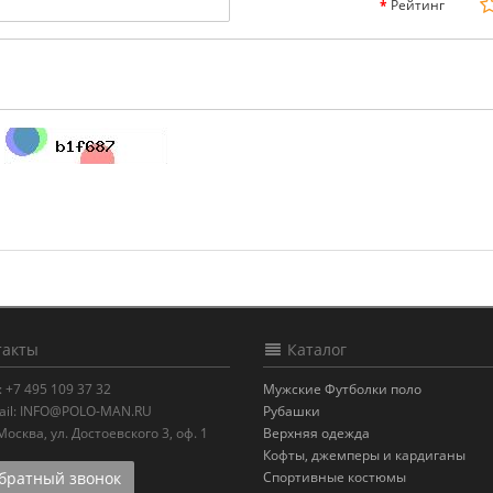
Рейтинг
акты
Каталог
:
+7 495 109 37 32
Мужские Футболки поло
il:
INFO@POLO-MAN.RU
Рубашки
.Москва
,
ул. Достоевского 3, оф. 1
Верхняя одежда
Кофты, джемперы и кардиганы
ратный звонок
Спортивные костюмы