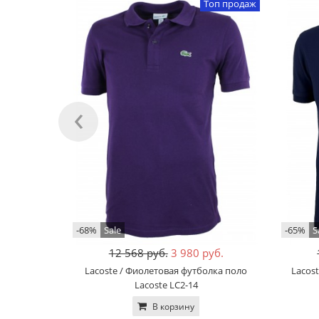
Топ продаж
‹
-68%
Sale
-65%
S
12 568 руб.
3 980 руб.
Lacoste / Фиолетовая футболка поло
Lacos
Lacoste LC2-14
В корзину