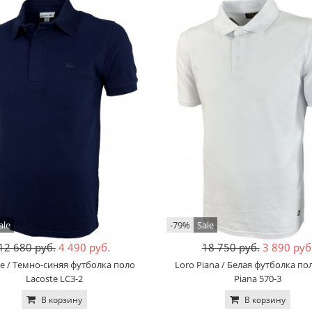
ale
-79%
Sale
12 680 руб.
4 490 руб.
18 750 руб.
3 890 руб
te / Темно-синяя футболка поло
Loro Piana / Белая футболка по
Lacoste LC3-2
Piana 570-3
В корзину
В корзину