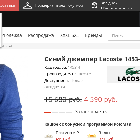
365 дней
оставка
Примерка перед покупкой
Обмен и возврат
ая одежда
Распродажа
XXXL-6XL
Бренды
1453-4
Синий джемпер Lacoste 1453-
Код товара:
1453-4
Производитель:
Lacoste
Доступность:
Товар
ожидается
15 680 руб.
4 590 руб.
Заканчивается
Кэшбек с бонусной программой PoloMan
Платина VIP
Золото
459 руб.
321 руб.