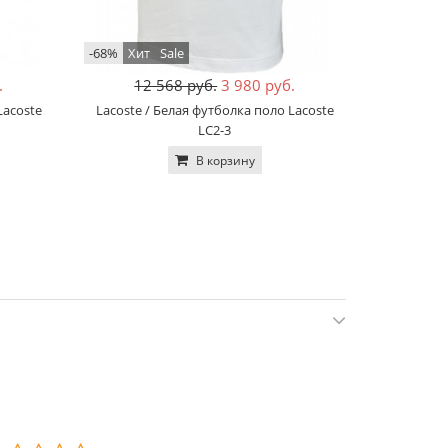
-68%
Хит
Sale
-68%
Sale
.
12 568 руб.
3 980 руб.
12
Lacoste
Lacoste / Белая футболка поло Lacoste
Lacoste 
LC2-3
В корзину