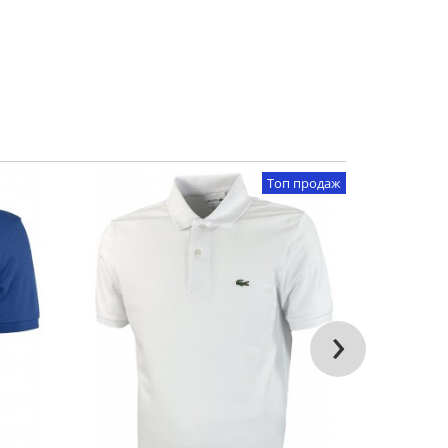
Топ продаж
›