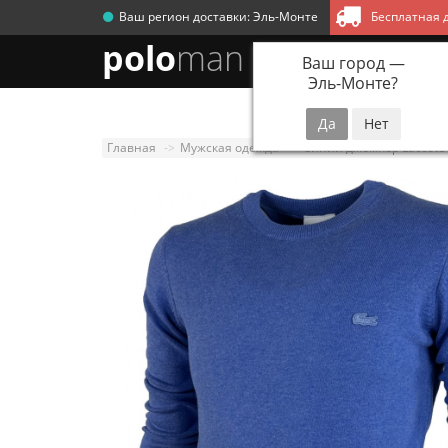
Ваш регион доставки:
Эль-Монте
Бесплатная д
polo
man
Ваш город —
Эль-Монте
?
Новинки
Мужск
Главная
Мужская одежда
Синий джемпер Lacoste 