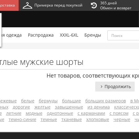
365 дней
оставка
Примерка перед покупкой
Обмен и возврат
ая одежда
Распродажа
XXXL-6XL
Бренды
тлые мужские шорты
Нет товаров, соответствующих кр
Продолжить
бежевые
белые
бермуды
большие
больших размеров
в М
лных
дорогие
желтые
завышенные
из денима
классическ
е
летние
модные
однотонные
с карманами
с поясом
с 
ые
темно-синие
темные
тканевые
хлопковые
черные
ч