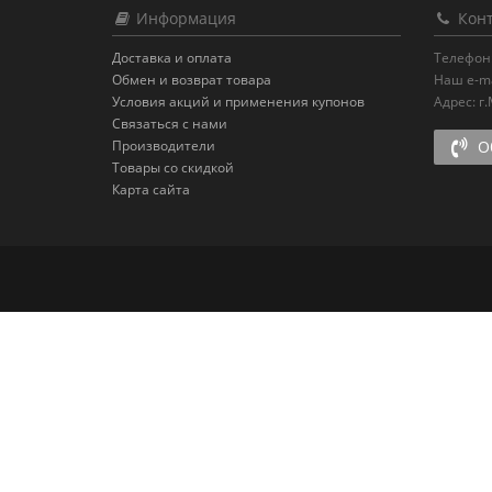
Информация
Конт
Доставка и оплата
Телефон
Обмен и возврат товара
Наш e-ma
Условия акций и применения купонов
Адрес:
г
Связаться с нами
Производители
Об
Товары со скидкой
Карта сайта