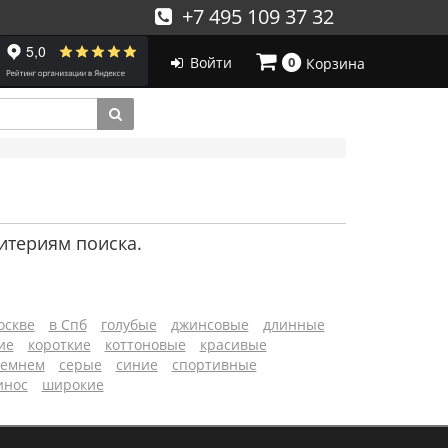
+7 495 109 37 32
Войти
0
Корзина
итериям поиска.
оскве
в Спб
голубые
джинсовые
длинные
ие
короткие
коттоновые
красивые
ремнем
серые
синие
спортивные
инос
широкие