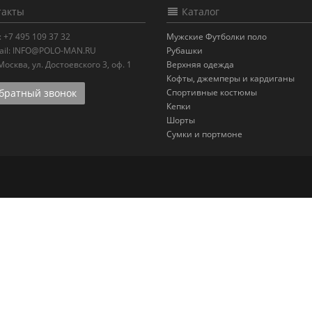
акты
Каталог
:
+7 495 109 37 32
Мужские Футболки поло
il:
INFO@POLO-MAN.RU
Рубашки
.Москва
,
ул. Достоевского 3, оф. 1
Верхняя одежда
Кофты, джемперы и кардиганы
ратный звонок
Спортивные костюмы
Кепки
Шорты
Сумки и портмоне