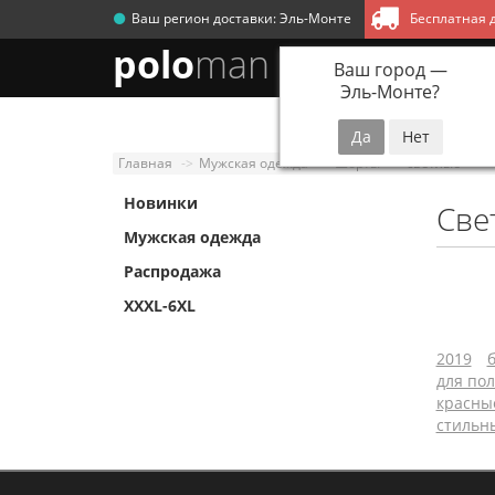
Ваш регион доставки:
Эль-Монте
Бесплатная д
polo
man
Ваш город —
Эль-Монте
?
Новинки
Мужск
Главная
Мужская одежда
Шорты
светлые
Новинки
Све
Мужская одежда
Распродажа
XXXL-6XL
2019
для по
красны
стильн