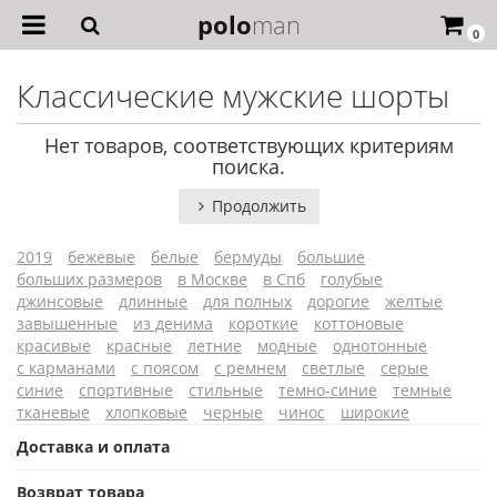
polo
man
0
Классические мужские шорты
Нет товаров, соответствующих критериям
поиска.
Продолжить
2019
бежевые
белые
бермуды
большие
больших размеров
в Москве
в Спб
голубые
джинсовые
длинные
для полных
дорогие
желтые
завышенные
из денима
короткие
коттоновые
красивые
красные
летние
модные
однотонные
с карманами
с поясом
с ремнем
светлые
серые
синие
спортивные
стильные
темно-синие
темные
тканевые
хлопковые
черные
чинос
широкие
Доставка и оплата
Возврат товара