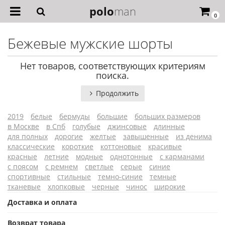
polo
man
0
Бежевые мужские шорты
Нет товаров, соответствующих критериям
поиска.
Продолжить
2019
белые
бермуды
большие
больших размеров
в Москве
в Спб
голубые
джинсовые
длинные
для полных
дорогие
желтые
завышенные
из денима
классические
короткие
коттоновые
красивые
красные
летние
модные
однотонные
с карманами
с поясом
с ремнем
светлые
серые
синие
спортивные
стильные
темно-синие
темные
тканевые
хлопковые
черные
чинос
широкие
Доставка и оплата
Возврат товара