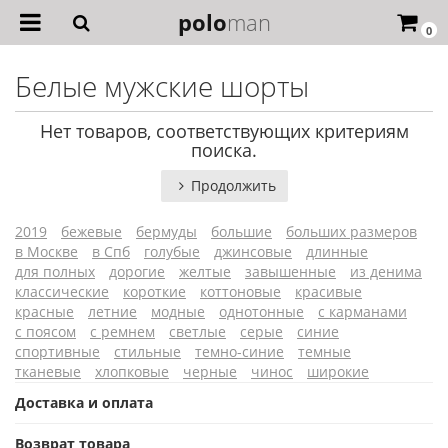
polo
man
0
Белые мужские шорты
Нет товаров, соответствующих критериям
поиска.
Продолжить
2019
бежевые
бермуды
большие
больших размеров
в Москве
в Спб
голубые
джинсовые
длинные
для полных
дорогие
желтые
завышенные
из денима
классические
короткие
коттоновые
красивые
красные
летние
модные
однотонные
с карманами
с поясом
с ремнем
светлые
серые
синие
спортивные
стильные
темно-синие
темные
тканевые
хлопковые
черные
чинос
широкие
Доставка и оплата
Возврат товара