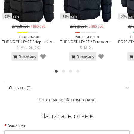
-83%
sale
-79%
sale
-84%
sal
28 950 руб.
4 980 руб.
28 950 руб.
5 980 руб.
36 
Товара мало
Заканчивается
То
THE NORTH FACE / Черный пуховик THE NORTH FACE 1530-1
THE NORTH FACE / Темно-синий пуховик THE NORTH FACE 1530-2
S
M
L
XL
2XL
S
M
XL
В корзину
В корзину
Отзывы (0)
Нет отзывов об этом товаре.
Написать отзыв
Ваше имя: