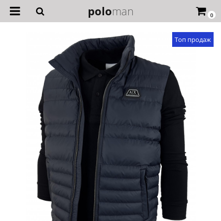
polo
man
0
Топ продаж