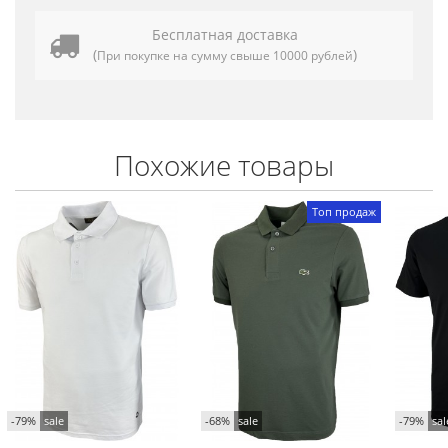
Бесплатная доставка
(
)
При покупке на сумму свыше 10000 рублей
Похожие товары
Топ продаж
-79%
sale
-68%
sale
-79%
sal