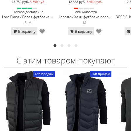
18 750 руб.
3 890 руб.
12 568 руб.
3 980 руб.
12 
Товара достаточно
Заканчивается
Loro Piana / Белая футболка поло Loro Piana 570-3
Lacoste / Хаки футболка поло Lacoste LC2-51
S
M
M
В корзину
В корзину
С этим товаром покупают
Топ продаж
Топ продаж