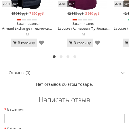
-51%
sale
-68%
sale
-68%
хи
15 980 руб.
7 890 руб.
12 568 руб.
3 980 руб.
12 
Заканчивается
Заканчивается
Armani Exchange / Темно-синяя жилетка Armani Exchange EA-461-2
Lacoste / Сливовая Футболка поло Lacoste LC2-9
M
M
В корзину
В корзину
Отзывы (0)
Нет отзывов об этом товаре.
Написать отзыв
Ваше имя:
Рейтинг