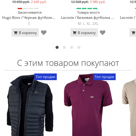
19 650 руб.
2 640 руб.
12 568 руб.
3 980 руб.
12 
Заканчивается
Товара много
Hugo Boss / Черная футболка поло Hugo Boss 317-1
Lacoste / Бежевая футболка поло Lacoste LC2-13
S
M
L
XL
2XL
В корзину
В корзину
С этим товаром покупают
Топ продаж
Топ продаж