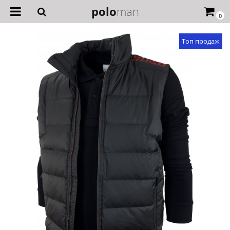
polo
man
0
Топ продаж