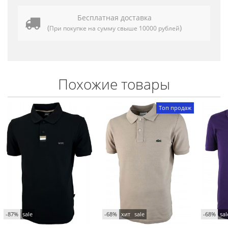
Бесплатная доставка
(
)
При покупке на сумму свыше 10000 рублей
Похожие товары
Топ продаж
-87%
sale
-68%
хит
sale
-68%
sal