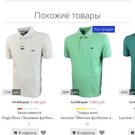
Похожие товары
Топ продаж
-71%
sale
-68%
sale
-65%
sal
19 650 руб.
5 640 руб.
12 568 руб.
3 980 руб.
12 
Заканчивается
Товара мало
Hugo Boss / Бежевая футболка поло Hugo Boss 317-13
Lacoste / Мятная футболка поло Lacoste LC2-19
S
M
В корзину
В корзину