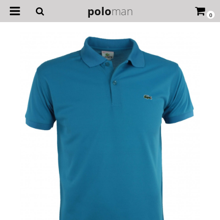
polo
man
0