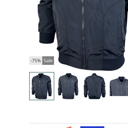
-75%
Sale