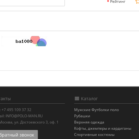
Рейтинг
акты
Каталог
:
+7 495 109 37 32
Мужские Футболки поло
il:
INFO@POLO-MAN.RU
Рубашки
.Москва
,
ул. Достоевского 3, оф. 1
Верхняя одежда
Кофты, джемперы и кардиганы
ратный звонок
Спортивные костюмы