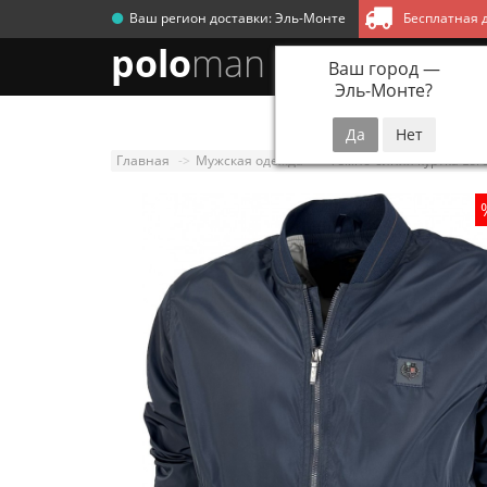
Ваш регион доставки:
Эль-Монте
Бесплатная д
polo
man
Ваш город —
Эль-Монте
?
Новинки
Мужск
Главная
Мужская одежда
Темно-синяя куртка Loro