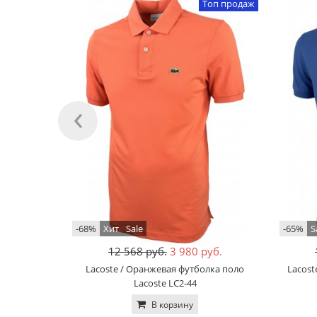
Топ продаж
‹
-68%
Хит
Sale
-65%
S
12 568 руб.
3 980 руб.
Lacoste / Оранжевая футболка поло
Lacost
Lacoste LC2-44
В корзину