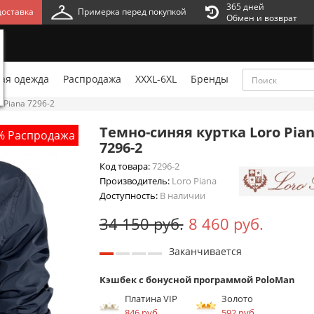
365 дней
оставка
Примерка перед покупкой
Обмен и возврат
ая одежда
Распродажа
XXXL-6XL
Бренды
 Piana 7296-2
Темно-синяя куртка Loro Pia
% Распродажа
7296-2
Код товара:
7296-2
Производитель:
Loro Piana
Доступность:
В наличии
34 150 руб.
8 460 руб.
Заканчивается
Кэшбек с бонусной программой PoloMan
Платина VIP
Золото
846 руб.
592 руб.