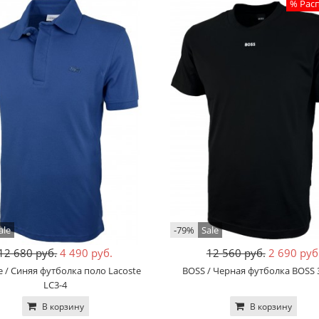
% Рас
ale
-79%
Sale
12 680 руб.
4 490 руб.
12 560 руб.
2 690 руб
e / Синяя футболка поло Lacoste
BOSS / Черная футболка BOSS 
LC3-4
В корзину
В корзину