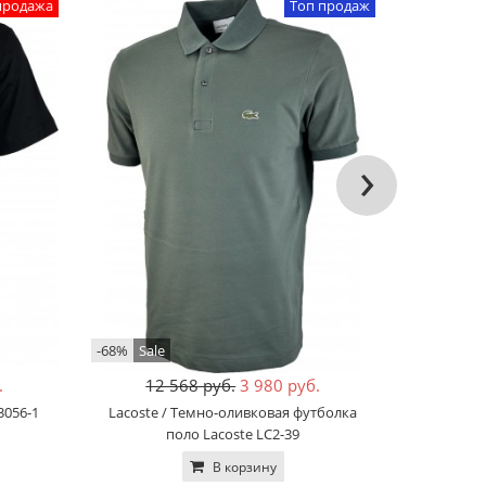
продажа
Топ продаж
›
-68%
Sale
-58%
Sale
.
12 568 руб.
3 980 руб.
10
3056-1
Lacoste / Темно-оливковая футболка
BOSS / Че
поло Lacoste LC2-39
В корзину