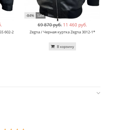
-84%
Sale
-76%
Sale
.
69 870 руб.
11 460 руб.
36
S 602-2
Zegna / Черная куртка Zegna 3012-1*
Loro Pia
В корзину