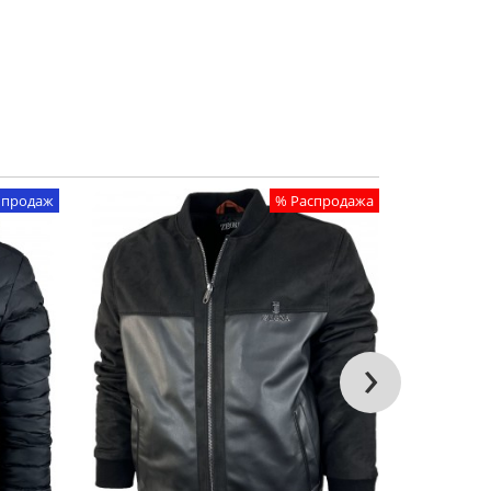
 продаж
% Распродажа
›