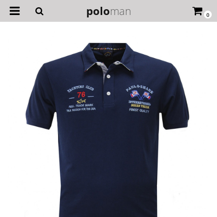
polo
man
0