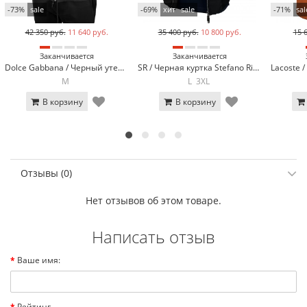
-73%
sale
-69%
хит
sale
-71%
sal
42 350 руб.
11 640 руб.
35 400 руб.
10 800 руб.
15 
Заканчивается
Заканчивается
Dolce Gabbana / Черный утепленный спортивный костюм Dolce Gabbana 13660-1*
SR / Черная куртка Stefano Ricci SR-1900-1*
M
L
3XL
В корзину
В корзину
Отзывы (0)
Нет отзывов об этом товаре.
Написать отзыв
Ваше имя:
Рейтинг