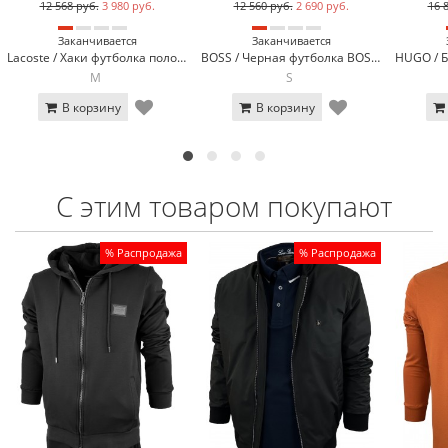
12 568 руб.
3 980 руб.
12 560 руб.
2 690 руб.
16 
Заканчивается
Заканчивается
Lacoste / Хаки футболка поло Lacoste LC2-51
BOSS / Черная футболка BOSS 3056-1
M
S
В корзину
В корзину
С этим товаром покупают
% Распродажа
Топ продаж
% Распродажа