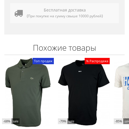
Бесплатная доставка
(
)
При покупке на сумму свыше 10000 рублей
Похожие товары
Топ продаж
% Распродажа
-68%
sale
-79%
sale
-85%
sal