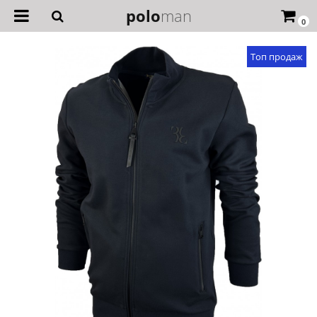
polo
man
0
Топ продаж