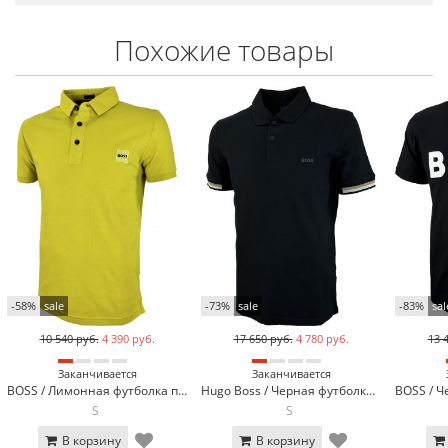
Похожие товары
-58%
sale
-73%
sale
-83%
sal
10 540 руб.
4 390 руб.
17 650 руб.
4 780 руб.
13 
Заканчивается
Заканчивается
BOSS / Лимонная футболка поло BOSS 13-923-24
Hugo Boss / Черная футболка поло Hugo Boss 1103-1
S
S
В корзину
В корзину