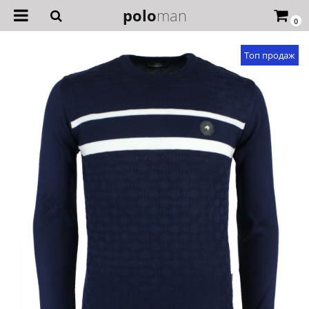
polo
man
0
Топ продаж