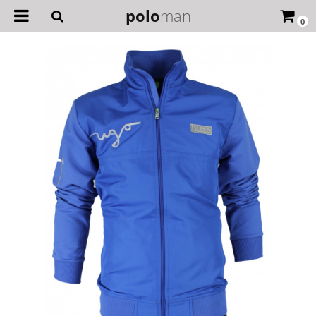
polo
man
0