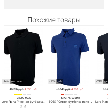
Похожие товары
-74%
хит
sale
-58%
sale
-74%
sal
18 750 руб.
4 890 руб.
10 540 руб.
4 390 руб.
18 
Товара мало
Заканчивается
Loro Piana / Черная футболка поло Loro Piana 570-1
BOSS / Синяя футболка поло BOSS 13-923-4
S
M
S