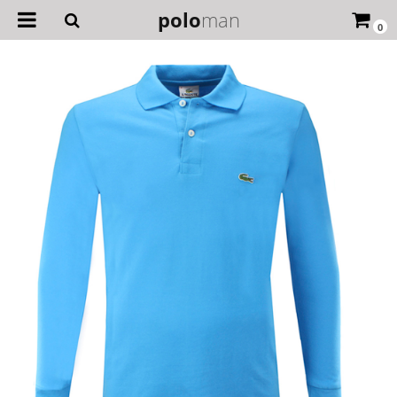
polo
man
0