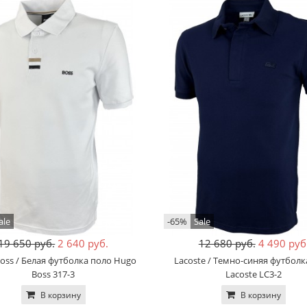
ale
-65%
Sale
19 650 руб.
2 640 руб.
12 680 руб.
4 490 руб
oss / Белая футболка поло Hugo
Lacoste / Темно-синяя футболк
Boss 317-3
Lacoste LC3-2
В корзину
В корзину