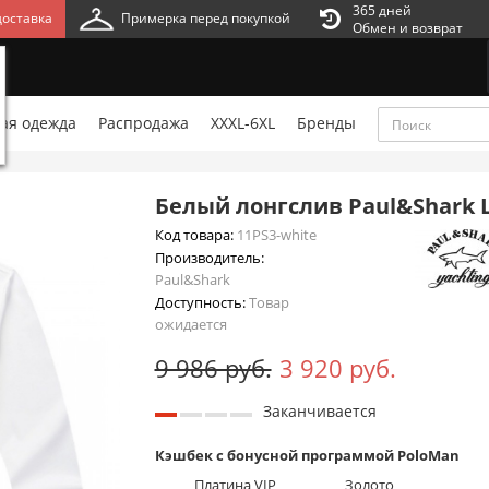
365 дней
оставка
Примерка перед покупкой
Обмен и возврат
ая одежда
Распродажа
XXXL-6XL
Бренды
Белый лонгслив Paul&Shark 
Код товара:
11PS3-white
Производитель:
Paul&Shark
Доступность:
Товар
ожидается
9 986 руб.
3 920 руб.
Заканчивается
Кэшбек с бонусной программой PoloMan
Платина VIP
Золото