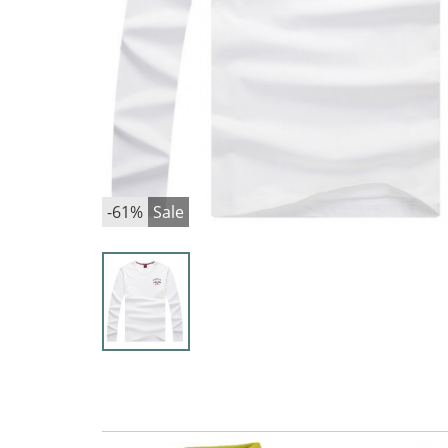
-61%
Sale