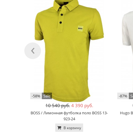
‹
-58%
Sale
-87%
S
10 540 руб.
4 390 руб.
BOSS / Лимонная футболка поло BOSS 13-
Hugo B
923-24
В корзину