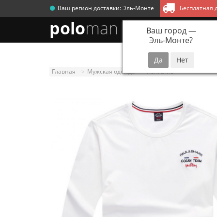
Ваш регион доставки:
Эль-Монте
Бесплатная д
polo
man
Ваш город —
Эль-Монте
?
Новинки
Мужск
Главная
Мужская одежда
Лонгслив