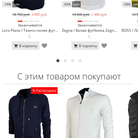
-74%
sale
-83%
sale
-58%
sal
18 750 руб.
4 890 руб.
14 600 руб.
2 480 руб.
10 
Заканчивается
Заканчивается
Loro Piana / Темно-синяя футболка поло Loro Piana 570-2
Zegna / Белая футболка Zegna 3136-3
S
S
В корзину
В корзину
С этим товаром покупают
% Распродажа