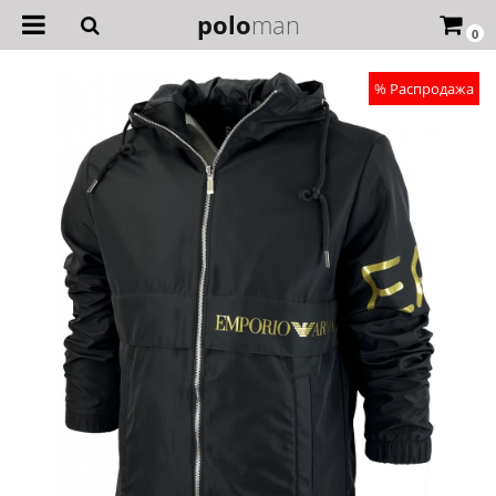
polo
man
0
% Распродажа