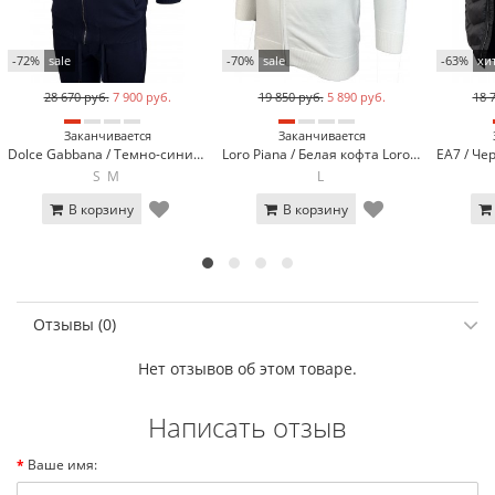
-72%
sale
-70%
sale
-63%
хи
28 670 руб.
7 900 руб.
19 850 руб.
5 890 руб.
18 
Заканчивается
Заканчивается
Dolce Gabbana / Темно-синий спортивный костюм Dolce Gabbana 8044-2*
Loro Piana / Белая кофта Loro Piana 7953-3
S
M
L
В корзину
В корзину
Отзывы (0)
Нет отзывов об этом товаре.
Написать отзыв
Ваше имя: