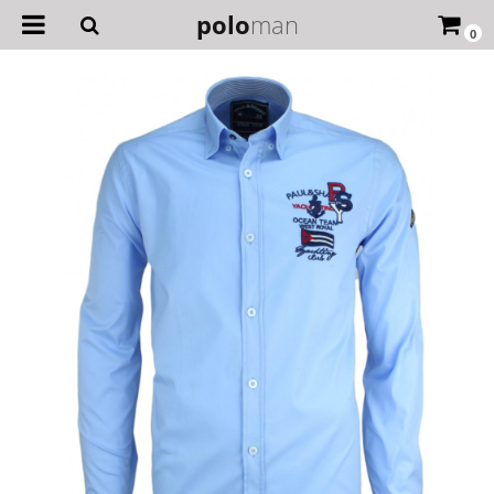
polo
man
0