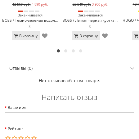
12 560 руб.
4 890 руб.
23 540 руб.
3 900 руб.
18 
Заканчивается
Заканчивается
BOSS / Темно-зеленая водолазка BOSS 1969-8
BOSS / Легкая черная куртка Boss 7010-1*
S
S
В корзину
В корзину
Отзывы (0)
Нет отзывов об этом товаре.
Написать отзыв
Ваше имя:
Рейтинг