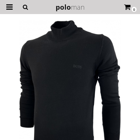
polo
man
0