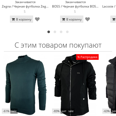
Заканчивается
Заканчивается
Zegna / Черная футболка Zegna 3136-1
BOSS / Черная футболка BOSS 3056-1
S
S
В корзину
В корзину
С этим товаром покупают
% Распродажа
-61%
sale
-83%
хит
sale
-63%
sal